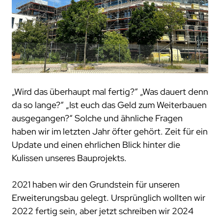
trace.check
ecu.test agent
kontakt
japan
test.guide
review.toolbox
newsletter
scenario.architect
jobs
stellenangebote
was uns ausmacht
dein einstieg
„Wird das überhaupt mal fertig?“ „Was dauert denn
netzwerk
da so lange?“ „Ist euch das Geld zum Weiterbauen
kooperationen
ausgegangen?“ Solche und ähnliche Fragen
beteiligungen
haben wir im letzten Jahr öfter gehört. Zeit für ein
mitgliedschaften
Update und einen ehrlichen Blick hinter die
forschung
Kulissen unseres Bauprojekts.
kunden
2021 haben wir den Grundstein für unseren
Erweiterungsbau gelegt. Ursprünglich wollten wir
unsere kunden
2022 fertig sein, aber jetzt schreiben wir 2024
zusammenarbeit