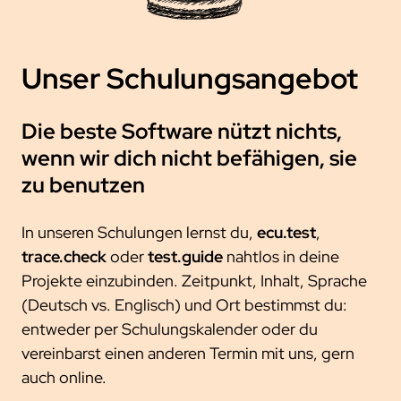
trace.check
ecu.test agent
kontakt
japan
test.guide
review.toolbox
newsletter
scenario.architect
jobs
Unser Schulungsangebot
stellenangebote
was uns ausmacht
Die beste Software nützt nichts,
dein einstieg
wenn wir dich nicht befähigen, sie
netzwerk
zu benutzen
kooperationen
In unseren Schulungen lernst du,
ecu.test
,
beteiligungen
trace.check
oder
test.guide
nahtlos in deine
mitgliedschaften
Projekte einzubinden. Zeitpunkt, Inhalt, Sprache
forschung
(Deutsch vs. Englisch) und Ort bestimmst du:
entweder per Schulungskalender oder du
kunden
vereinbarst einen anderen Termin mit uns, gern
unsere kunden
auch online.
zusammenarbeit