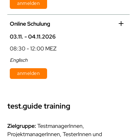
anmelden
Dauer: 1 Tag
Online Schulung
Kosten: 870 € pro Person zzgl. MwSt.
03.11. - 04.11.2026
08:30 - 12:00 MEZ
Englisch
anmelden
Dauer: 2 Tage
Kosten: 800 € pro Person zzgl. MwSt.
test.guide
training
Zielgruppe:
TestmanagerInnen,
ProjektmanagerInnen, TesterInnen und