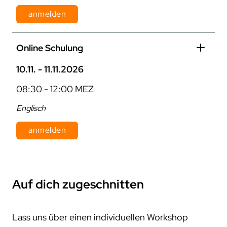
anmelden
Dauer: 1 Tag
Online Schulung
Kosten: 870 € pro Person zzgl. MwSt.
10.11. - 11.11.2026
08:30 - 12:00 MEZ
Englisch
anmelden
Dauer: 2 Tage
Kosten: 800 € pro Person zzgl. MwSt.
Auf dich zugeschnitten
Lass uns über einen individuellen Workshop