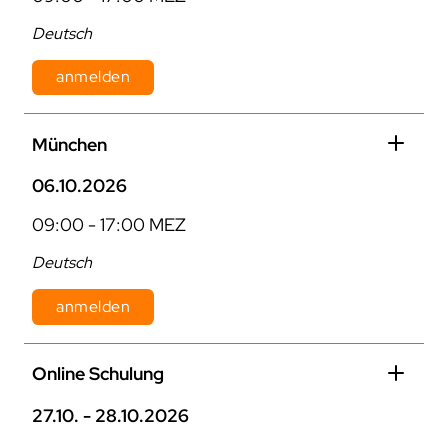
Deutsch
anmelden
Dauer: 1 Tag
München
Kosten: 870 € pro Person zzgl. MwSt.
06.10.2026
09:00 - 17:00 MEZ
Deutsch
anmelden
Dauer: 1 Tag
Online Schulung
Kosten: 870 € pro Person zzgl. MwSt.
27.10. - 28.10.2026