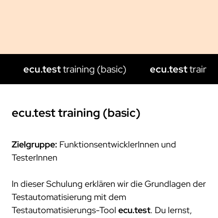
projekte
compliance
zertifizierungen
standards
ecu.test
training (basic)
ecu.test
traini
ecu.test
training (basic)
Zielgruppe:
FunktionsentwicklerInnen und
TesterInnen
In dieser Schulung erklären wir die Grundlagen der
Testautomatisierung mit dem
Testautomatisierungs-Tool
ecu.test
. Du lernst,