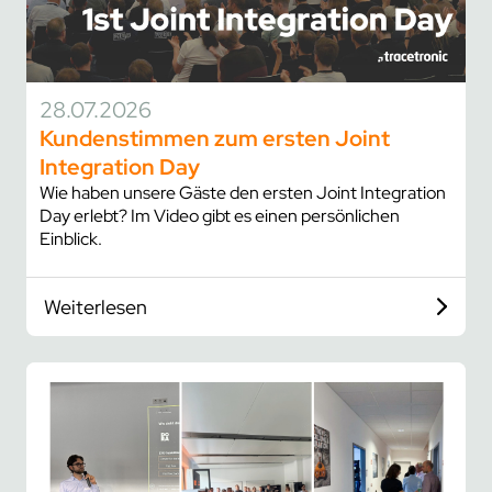
projekte
compliance
zertifizierungen
28.07.2026
Kundenstimmen zum ersten Joint
standards
Integration Day
Wie haben unsere Gäste den ersten Joint Integration
Day erlebt? Im Video gibt es einen persönlichen
Einblick.
Weiterlesen