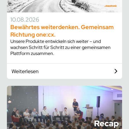
trace.check
ecu.test agent
kontakt
japan
test.guide
review.toolbox
newsletter
scenario.architect
jobs
10.08.2026
stellenangebote
Bewährtes weiterdenken. Gemeinsam
Richtung
one:cx
.
was uns ausmacht
Unsere Produkte entwickeln sich weiter – und
dein einstieg
wachsen Schritt für Schritt zu einer gemeinsamen
Plattform zusammen.
netzwerk
kooperationen
Weiterlesen
beteiligungen
mitgliedschaften
forschung
kunden
unsere kunden
zusammenarbeit