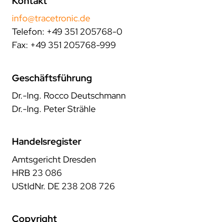
Kontakt
trace.check
ecu.test agent
kontakt
japan
test.guide
review.toolbox
newsletter
info@tracetronic.de
scenario.architect
jobs
Telefon: +49 351 205768-0
stellenangebote
Fax: +49 351 205768-999
was uns ausmacht
dein einstieg
Geschäftsführung
Dr.-Ing. Rocco Deutschmann
netzwerk
Dr.-Ing. Peter Strähle
kooperationen
beteiligungen
Handelsregister
mitgliedschaften
forschung
Amtsgericht Dresden
HRB 23 086
kunden
UStIdNr. DE 238 208 726
unsere kunden
zusammenarbeit
Copyright