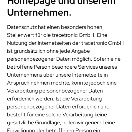
Homepage und unserem
trace.check
ecu.test agent
kontakt
japan
test.guide
review.toolbox
newsletter
Unternehmen.
scenario.architect
jobs
stellenangebote
Datenschutz hat einen besonders hohen
Stellenwert für die tracetronic GmbH. Eine
was uns ausmacht
Nutzung der Internetseiten der tracetronic GmbH
dein einstieg
ist grundsätzlich ohne jede Angabe
personenbezogener Daten möglich. Sofern eine
netzwerk
betroffene Person besondere Services unseres
kooperationen
Unternehmens über unsere Internetseite in
beteiligungen
Anspruch nehmen möchte, könnte jedoch eine
mitgliedschaften
Verarbeitung personenbezogener Daten
forschung
erforderlich werden. Ist die Verarbeitung
personenbezogener Daten erforderlich und
kunden
besteht für eine solche Verarbeitung keine
unsere kunden
gesetzliche Grundlage, holen wir generell eine
zusammenarbeit
Einwilligung der betroffenen Person ein.