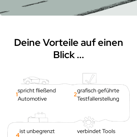
trace.check
ecu.test agent
kontakt
japan
test.guide
review.toolbox
newsletter
scenario.architect
jobs
stellenangebote
was uns ausmacht
Deine Vorteile auf einen
dein einstieg
Blick ...
netzwerk
kooperationen
beteiligungen
mitgliedschaften
spricht fließend
grafisch geführte
1
2
forschung
Automotive
Testfallerstellung
kunden
unsere kunden
ist unbegrenzt
verbindet Tools
zusammenarbeit
4