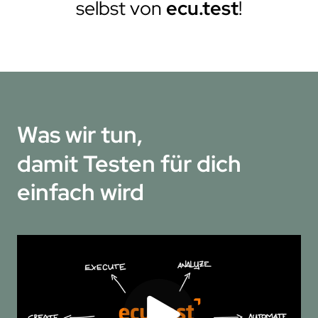
selbst von
ecu.test
!
Was wir tun,
damit Testen für dich
einfach wird