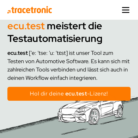
ecu.test
meistert die
produkte
produkte
lösungen
unternehmen
aktuelles
service
Testautomatisierung
lösungen
one:cx
branchen
über uns
updates
hilfe
ecu.test
['e: 'tse: 'u: 'tɛst] ist unser Tool zum
zum produkt
automotive
wer wir sind
news
support
Testen von Automotive Software. Es kann sich mit
unternehmen
editionen
finance
wie alles anfing
release-news
schulungen
zahlreichen Tools verbinden und lässt sich auch in
deinen Workflow einfach integrieren.
faq
fakten
events
demos
aktuelles
domänen
Hol dir deine
ecu.test
-Lizenz!
ecu.test
adas/ad testing
standorte
presse
service
zum produkt
infotainment testing
deutschland
media
extras
virtual testing
usa
corporate design
de
en
cn
korea
weitere produkte
ki & analytics
connect
china