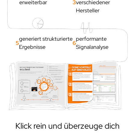
erweiterbar
3
verschiedener
projekte
Hersteller
compliance
zertifizierungen
standards
generiert strukturierte
performante
5
6
Ergebnisse
Signalanalyse
Klick rein und überzeuge dich