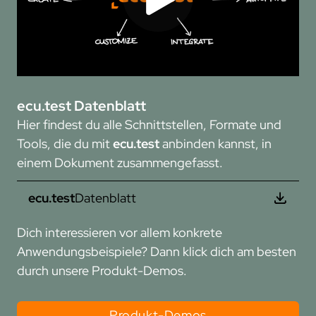
ecu.test Datenblatt
Hier findest du alle Schnittstellen, Formate und
Tools, die du mit
ecu.test
anbinden kannst, in
einem Dokument zusammengefasst.
ecu.test
Datenblatt
Dich interessieren vor allem konkrete
Anwendungsbeispiele? Dann klick dich am besten
durch unsere Produkt-Demos.
Produkt-Demos