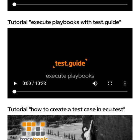
Tutorial "execute playbooks with
test.guide
"
Tutorial "how to create a test case in
ecu.test
"