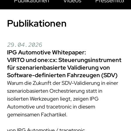
Publikationen
Videos
Pressemittei
projekte
compliance
Publikationen
zertifizierungen
standards
29.04.2026
IPG Automotive Whitepaper:
VIRTO und one:cx: Steuerungsinstrument
für szenarienbasierte Validierung von
Software-definierten Fahrzeugen (SDV)
Warum die Zukunft der SDV-Validierung in einer
szenariobasierten Orchestrierung statt in
isolierten Werkzeugen liegt, zeigen IPG
Automotive und tracetronic in diesem
gemeinsamen Fachartikel.
von IPG Automotive / tracetronic