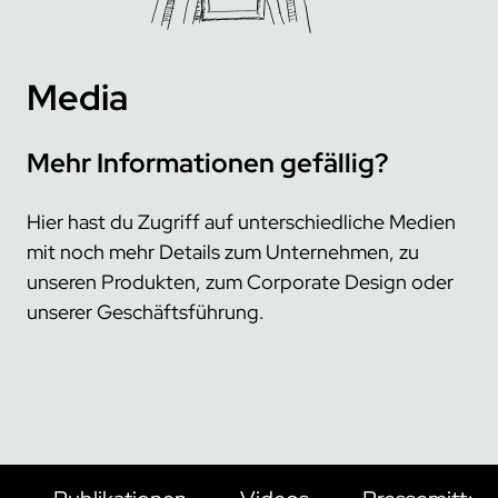
trace.check
ecu.test agent
kontakt
japan
test.guide
review.toolbox
newsletter
scenario.architect
jobs
Media
stellenangebote
was uns ausmacht
Mehr Informationen gefällig?
dein einstieg
Hier hast du Zugriff auf unterschiedliche Medien
netzwerk
mit noch mehr Details zum Unternehmen, zu
kooperationen
unseren Produkten, zum Corporate Design oder
beteiligungen
unserer Geschäftsführung.
mitgliedschaften
forschung
kunden
unsere kunden
zusammenarbeit