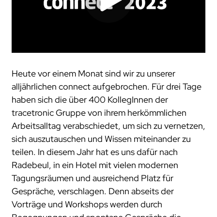
trace.check
ecu.test agent
kontakt
japan
test.guide
review.toolbox
newsletter
scenario.architect
jobs
stellenangebote
was uns ausmacht
dein einstieg
Heute vor einem Monat sind wir zu unserer
alljährlichen connect aufgebrochen. Für drei Tage
netzwerk
haben sich die über 400 KollegInnen der
kooperationen
tracetronic Gruppe von ihrem herkömmlichen
Arbeitsalltag verabschiedet, um sich zu vernetzen,
beteiligungen
sich auszutauschen und Wissen miteinander zu
mitgliedschaften
teilen. In diesem Jahr hat es uns dafür nach
forschung
Radebeul, in ein Hotel mit vielen modernen
Tagungsräumen und ausreichend Platz für
kunden
Gespräche, verschlagen. Denn abseits der
unsere kunden
Vorträge und Workshops werden durch
zusammenarbeit