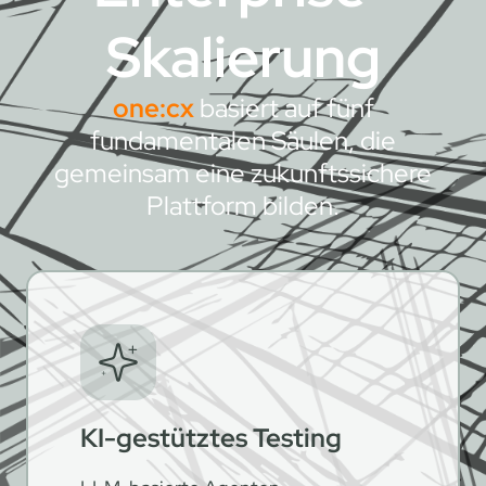
Skalierung
one:cx
basiert auf fünf
fundamentalen Säulen, die
gemeinsam eine zukunftssichere
Plattform bilden.
KI-gestütztes Testing