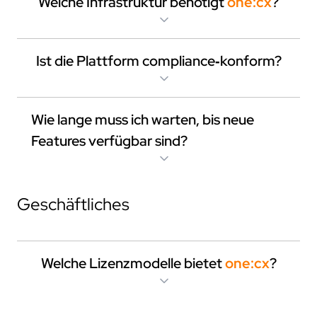
Welche Infrastruktur benötigt
one:cx
?
Ist die Plattform compliance‑konform?
Wie lange muss ich warten, bis neue
flow.kit
Features verfügbar sind?
Geschäftliches
ecu.test
agent
data.app
agent
Welche Lizenzmodelle bietet
one:cx
?