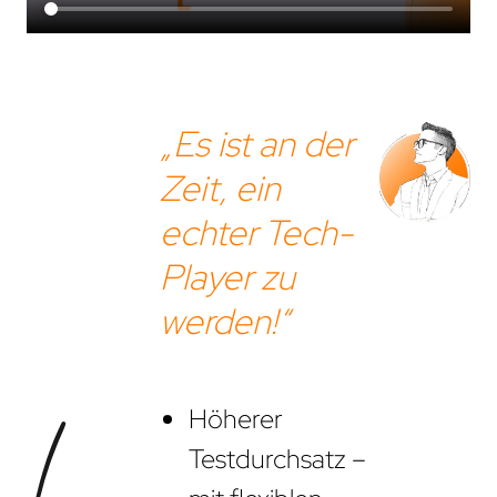
projekte
compliance
zertifizierungen
„Es ist an der
standards
Zeit, ein
echter Tech-
Player zu
werden!“
Höherer
Testdurchsatz –