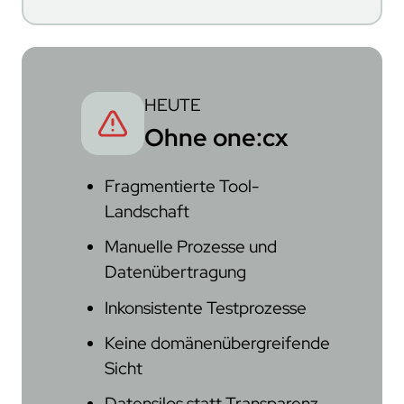
HEUTE
Ohne one:cx
Fragmentierte Tool-
Landschaft
Manuelle Prozesse und
Datenübertragung
Inkonsistente Testprozesse
Keine domänenübergreifende
Sicht
Datensilos statt Transparenz