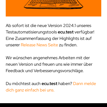
trace.check
ecu.test agent
kontakt
japan
test.guide
review.toolbox
newsletter
scenario.architect
jobs
stellenangebote
Ab sofort ist die neue Version 2024.1 unseres
was uns ausmacht
Testautomatisierungstools
ecu.test
verfügbar!
dein einstieg
Eine Zusammenfassung der Highlights ist auf
unserer
Release News Seite
zu finden.
netzwerk
kooperationen
Wir wünschen angenehmes Arbeiten mit der
beteiligungen
neuen Version und freuen uns wie immer über
mitgliedschaften
Feedback und Verbesserungsvorschläge.
forschung
Du möchtest auch
ecu.test
haben?
Dann melde
kunden
dich ganz einfach bei uns.
unsere kunden
zusammenarbeit