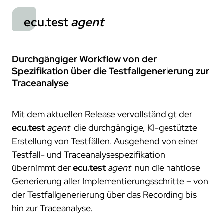
trace.check
ecu.test agent
kontakt
japan
test.guide
review.toolbox
newsletter
ecu.test
agent
scenario.architect
jobs
stellenangebote
Durchgängiger Workflow von der
was uns ausmacht
Spezifikation über die Testfallgenerierung zur
dein einstieg
Traceanalyse
netzwerk
Mit dem aktuellen Release vervollständigt der
kooperationen
ecu.test
agent
die durchgängige, KI-gestützte
beteiligungen
Erstellung von Testfällen. Ausgehend von einer
mitgliedschaften
Testfall- und Traceanalysespezifikation
forschung
übernimmt der
ecu.test
agent
nun die nahtlose
Generierung aller Implementierungsschritte – von
kunden
der Testfallgenerierung über das Recording bis
unsere kunden
hin zur Traceanalyse.
zusammenarbeit