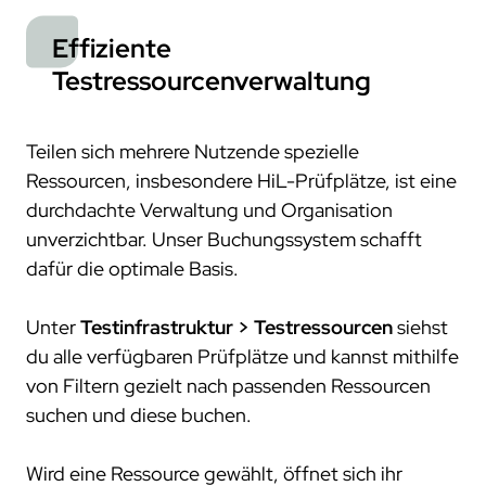
trace.check
ecu.test agent
kontakt
japan
test.guide
review.toolbox
newsletter
Effiziente
scenario.architect
jobs
Testressourcenverwaltung
stellenangebote
was uns ausmacht
Teilen sich mehrere Nutzende spezielle
dein einstieg
Ressourcen, insbesondere HiL-Prüfplätze, ist eine
durchdachte Verwaltung und Organisation
netzwerk
unverzichtbar. Unser Buchungssystem schafft
kooperationen
dafür die optimale Basis.
beteiligungen
mitgliedschaften
Unter
Testinfrastruktur > Testressourcen
siehst
forschung
du alle verfügbaren Prüfplätze und kannst mithilfe
von Filtern gezielt nach passenden Ressourcen
kunden
suchen und diese buchen.
unsere kunden
zusammenarbeit
Wird eine Ressource gewählt, öffnet sich ihr