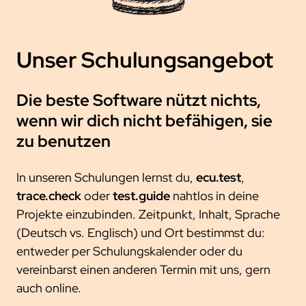
trace.check
ecu.test agent
kontakt
japan
test.guide
review.toolbox
newsletter
scenario.architect
jobs
Unser Schulungsangebot
stellenangebote
was uns ausmacht
Die beste Software nützt nichts,
dein einstieg
wenn wir dich nicht befähigen, sie
netzwerk
zu benutzen
kooperationen
In unseren Schulungen lernst du,
ecu.test
,
beteiligungen
trace.check
oder
test.guide
nahtlos in deine
mitgliedschaften
Projekte einzubinden. Zeitpunkt, Inhalt, Sprache
forschung
(Deutsch vs. Englisch) und Ort bestimmst du:
entweder per Schulungskalender oder du
kunden
vereinbarst einen anderen Termin mit uns, gern
unsere kunden
auch online.
zusammenarbeit