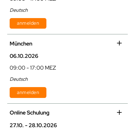
Deutsch
anmelden
Dauer: 1 Tag
München
Kosten: 870 € pro Person zzgl. MwSt.
06.10.2026
09:00 - 17:00 MEZ
Deutsch
anmelden
Dauer: 1 Tag
Online Schulung
Kosten: 870 € pro Person zzgl. MwSt.
27.10. - 28.10.2026