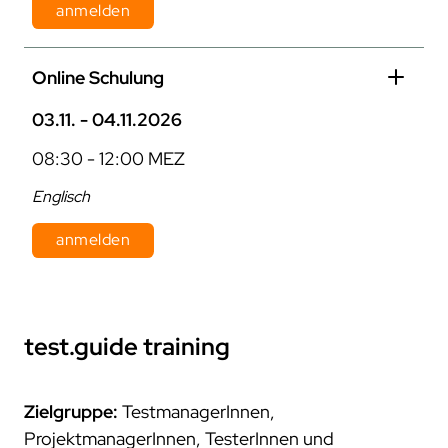
anmelden
Dauer: 1 Tag
Online Schulung
Kosten: 870 € pro Person zzgl. MwSt.
03.11. - 04.11.2026
08:30 - 12:00 MEZ
Englisch
anmelden
Dauer: 2 Tage
Kosten: 800 € pro Person zzgl. MwSt.
test.guide
training
Zielgruppe:
TestmanagerInnen,
ProjektmanagerInnen, TesterInnen und