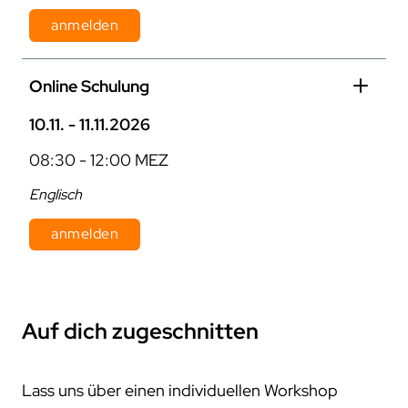
anmelden
Dauer: 1 Tag
Online Schulung
Kosten: 870 € pro Person zzgl. MwSt.
10.11. - 11.11.2026
08:30 - 12:00 MEZ
Englisch
anmelden
Dauer: 2 Tage
Kosten: 800 € pro Person zzgl. MwSt.
Auf dich zugeschnitten
Lass uns über einen individuellen Workshop