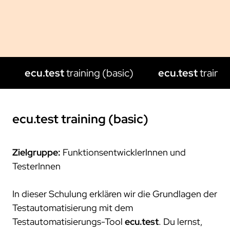
projekte
compliance
zertifizierungen
standards
ecu.test
training (basic)
ecu.test
traini
ecu.test
training (basic)
Zielgruppe:
FunktionsentwicklerInnen und
TesterInnen
In dieser Schulung erklären wir die Grundlagen der
Testautomatisierung mit dem
Testautomatisierungs-Tool
ecu.test
. Du lernst,